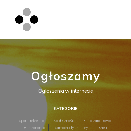
Ogłoszamy
Ogłoszenia w internecie
KATEGORIE
Sport i rekreacja
Społeczność
Praca zarobkowa
Gastronomia
Samochody i motory
Dzieci