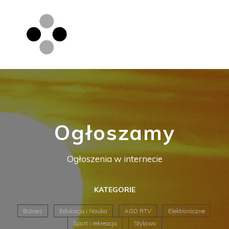
Ogłoszamy
Ogłoszenia w internecie
KATEGORIE
Biznes
Edukacja i Nauka
AGD RTV
Elektroniczne
Sport i rekreacja
Stylowo