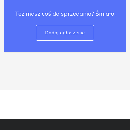
Też masz coś do sprzedania? Śmiało:
Dodaj ogłoszenie