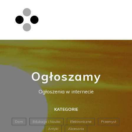
Ogłoszamy
Ogłoszenia w internecie
KATEGORIE
Dom
Edukacja i Nauka
Elektroniczne
Przemysł
Antyki
Akcesoria