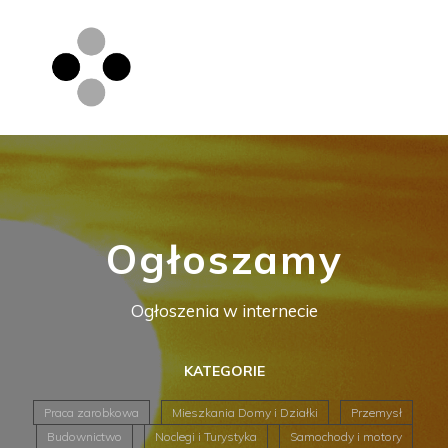
Ogłoszamy
Ogłoszenia w internecie
KATEGORIE
Praca zarobkowa
Mieszkania Domy i Działki
Przemysł
Budownictwo
Noclegi i Turystyka
Samochody i motory